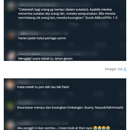
Image via
X