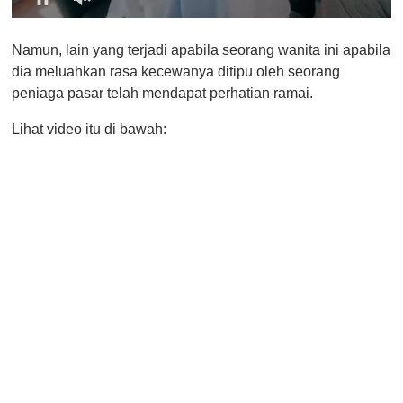
0
o
Namun, lain yang terjadi apabila seorang wanita ini apabila
f
1
dia meluahkan rasa kecewanya ditipu oleh seorang
m
peniaga pasar telah mendapat perhatian ramai.
i
n
u
Lihat video itu di bawah:
t
e
,
0