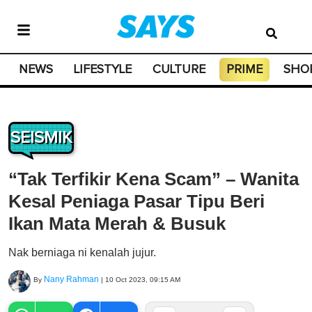
NEWS
LIFESTYLE
CULTURE
PRIME
SHO
SEISMIK
“Tak Terfikir Kena Scam” – Wanita
Kesal Peniaga Pasar Tipu Beri
Ikan Mata Merah & Busuk
Nak berniaga ni kenalah jujur.
Nany Rahman
By
|
10 Oct 2023, 09:15 AM