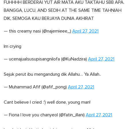
FUHHHH BERDERAI YUT AIR MATA AKU TAKTAHU SBB APA.
BANGGA, LUCU, AND SEDIH AT THE SAME TIME TAHNIAH
DIK, SEMOGA KAU BERJAYA DUNIA AKHIRAT
— this creamy nasi (@najemieee_)
April 27, 2021
Im crying
— ucenajualsusupisangnilofa (@KuNadzira)
April 27, 2021
Sejuk perut ibu mengandung dik Allahu… Ya Allah..
— Muhammad Afif (@afif_pong)
April 27, 2021
Cant believe I cried :') well done, young man!
— Fiona | love you chanyeol (@fatin_illani)
April 27, 2021