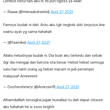
Lembut betul hati aku ni. Ini pun ngisss ya Allah
— Raaaa (@mieraabdrashid)
April 27, 2021
Famous budak ni dah. Aritu aku tgk negkek sbb terputus line
waktu ayat yg sama hahahah
— (@faamike)
April 27, 2021
Allahu hebatnyaa budak ni. Dia buat aku terkedu dan sebak
dgr dia mengaji dan bercita cita besar. Hebat hebat semoga
satu hari nanti orang yg hebat macam ni jadi pemimpin
malaysia!! Aminnnnn!
— Doofenshmirtz (@Amirzen11)
April 27, 2021
Alhamdulillah terungkai jugak huwallazi tu dah dapat closure
aku hahahah he is sooo brightt