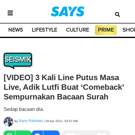
NEWS
LIFESTYLE
CULTURE
PRIME
SHO
SEISMIK
[VIDEO] 3 Kali Line Putus Masa
Live, Adik Lutfi Buat ‘Comeback’
Sempurnakan Bacaan Surah
Sedap bacaan dia.
Nany Rahman
By
|
28 Apr 2021, 03:07 AM