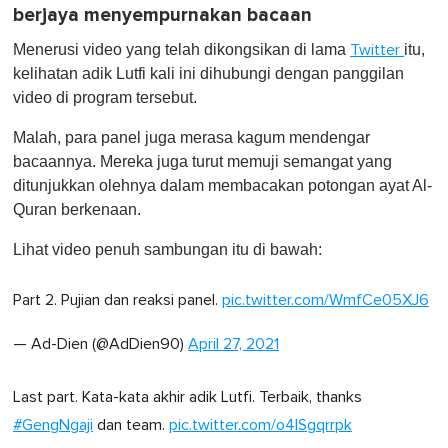
berjaya menyempurnakan bacaan
Menerusi video yang telah dikongsikan di lama
itu,
Twitter
kelihatan adik Lutfi kali ini dihubungi dengan panggilan
video di program tersebut.
Malah, para panel juga merasa kagum mendengar
bacaannya. Mereka juga turut memuji semangat yang
ditunjukkan olehnya dalam membacakan potongan ayat Al-
Quran berkenaan.
Lihat video penuh sambungan itu di bawah:
Part 2. Pujian dan reaksi panel.
pic.twitter.com/WmfCe05XJ6
— Ad-Dien (@AdDien90)
April 27, 2021
Last part. Kata-kata akhir adik Lutfi. Terbaik, thanks
#GengNgaji
dan team.
pic.twitter.com/o4lSgqrrpk