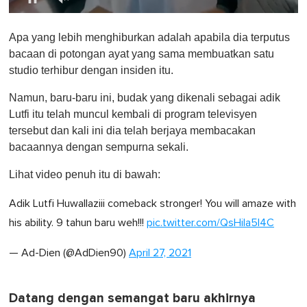
0
o
Apa yang lebih menghiburkan adalah apabila dia terputus
f
1
bacaan di potongan ayat yang sama membuatkan satu
m
studio terhibur dengan insiden itu.
i
n
u
Namun, baru-baru ini, budak yang dikenali sebagai adik
t
Lutfi itu telah muncul kembali di program televisyen
e
,
tersebut dan kali ini dia telah berjaya membacakan
0
bacaannya dengan sempurna sekali.
Lihat video penuh itu di bawah:
Adik Lutfi Huwallaziii comeback stronger! You will amaze with
his ability. 9 tahun baru weh!!!
pic.twitter.com/QsHila5I4C
— Ad-Dien (@AdDien90)
April 27, 2021
Datang dengan semangat baru akhirnya