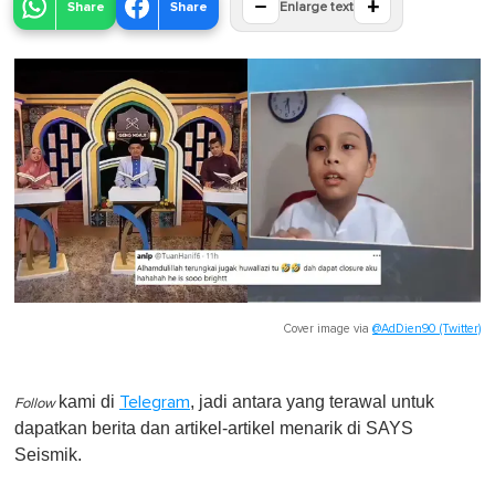
−
+
Share
Share
Enlarge text
Cover image via
@AdDien90 (Twitter)
kami di
, jadi antara yang terawal untuk
Telegram
Follow
dapatkan berita dan artikel-artikel menarik di SAYS
Seismik.