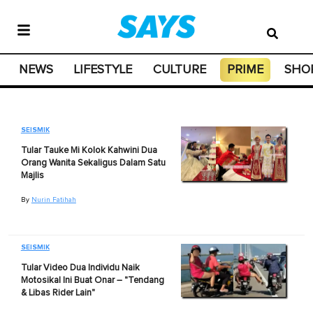
NEWS
LIFESTYLE
CULTURE
PRIME
SHO
SEISMIK
Tular Tauke Mi Kolok Kahwini Dua
Orang Wanita Sekaligus Dalam Satu
Majlis
By
Nurin Fatihah
SEISMIK
Tular Video Dua Individu Naik
Motosikal Ini Buat Onar – "Tendang
& Libas Rider Lain"