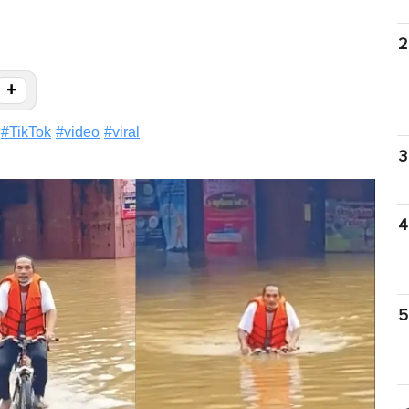
2
+
#
TikTok
#
video
#
viral
3
4
5