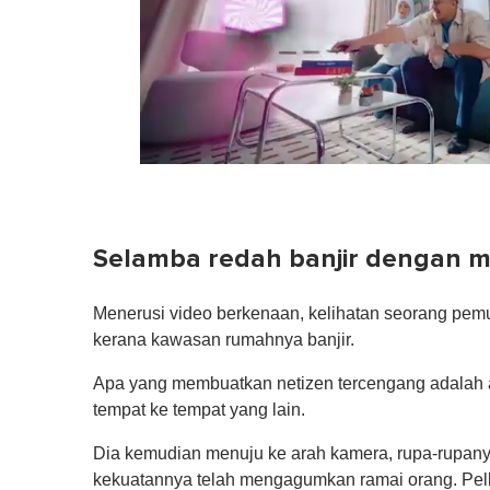
0
seconds
of
1
minute,
Selamba redah banjir dengan m
0
Volume
0%
Menerusi video berkenaan, kelihatan seorang p
kerana kawasan rumahnya banjir.
Apa yang membuatkan netizen tercengang adalah ap
tempat ke tempat yang lain.
Dia kemudian menuju ke arah kamera, rupa-rupany
kekuatannya telah mengagumkan ramai orang. Pelba