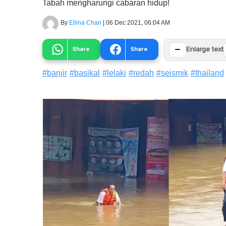
Tabah mengharungi cabaran hidup!
By
Ellina Chan
|
06 Dec 2021, 06:04 AM
−
Share
Share
Enlarge text
#
banjir
#
basikal
#
lelaki
#
redah
#
seismik
#
thailand