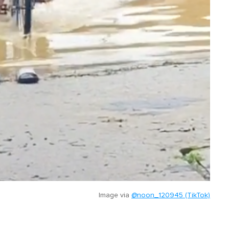
Image via
@noon_120945 (TikTok)