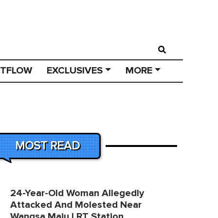
STFLOW
EXCLUSIVES
MORE
MOST READ
24-Year-Old Woman Allegedly
Attacked And Molested Near
Wangsa Maju LRT Station