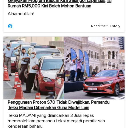
Kelayakan Program Baucar Kita Selangor Diperluas, Isi
Rumah RM5,000 Kini Boleh Mohon Bantuan
Alhamdulillah!
Read the full story
Penggunaan Proton S70 Tidak Diwajibkan, Pemandu
Teksi Madani Dibenarkan Guna Model Lain
Teksi MADANI yang dilancarkan 3 Julai lepas
membolehkan pemandu teksi menjadi pemilik sah
kenderaan baharu.