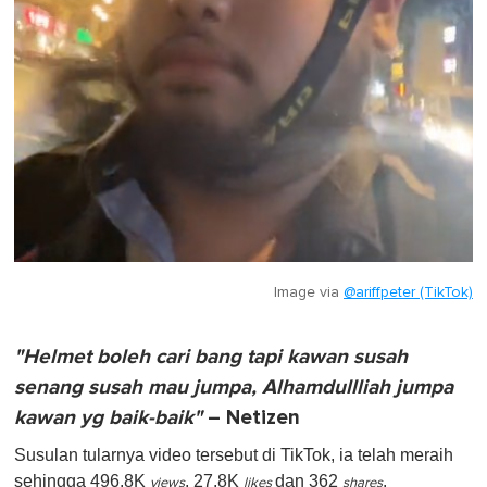
Image via
@ariffpeter (TikTok)
"Helmet boleh cari bang tapi kawan susah
senang susah mau jumpa, Alhamdullliah jumpa
kawan yg baik-baik"
– Netizen
Susulan tularnya video tersebut di TikTok, ia telah meraih
sehingga 496.8K
, 27.8K
dan 362
.
views
likes
shares