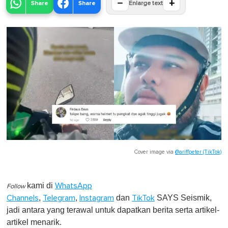
−
+
Share
Share
Enlarge text
Cover image via
@ariffpeter (TikTok)
kami di
WhatsApp
Follow
,
,
dan
SAYS Seismik,
Channels
Telegram
Instagram
TikTok
jadi antara yang terawal untuk dapatkan berita serta artikel-
artikel menarik.