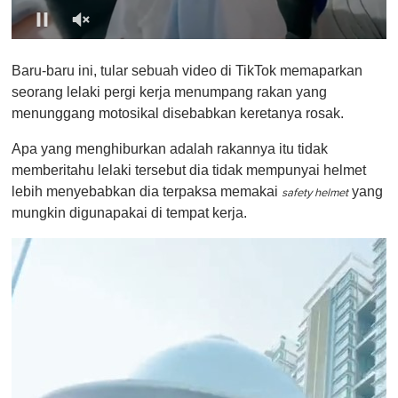
0
o
Baru-baru ini, tular sebuah video di TikTok memaparkan
f
1
seorang lelaki pergi kerja menumpang rakan yang
m
menunggang motosikal disebabkan keretanya rosak.
i
n
u
Apa yang menghiburkan adalah rakannya itu tidak
t
memberitahu lelaki tersebut dia tidak mempunyai helmet
e
,
lebih menyebabkan dia terpaksa memakai
yang
safety helmet
0
mungkin digunapakai di tempat kerja.