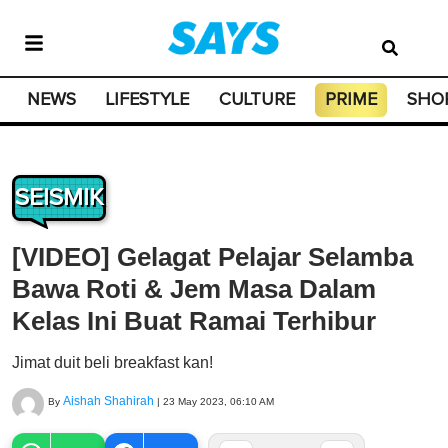
NEWS
LIFESTYLE
CULTURE
PRIME
SHO
SEISMIK
[VIDEO] Gelagat Pelajar Selamba
Bawa Roti & Jem Masa Dalam
Kelas Ini Buat Ramai Terhibur
Jimat duit beli breakfast kan!
Aishah Shahirah
By
|
23 May 2023, 06:10 AM