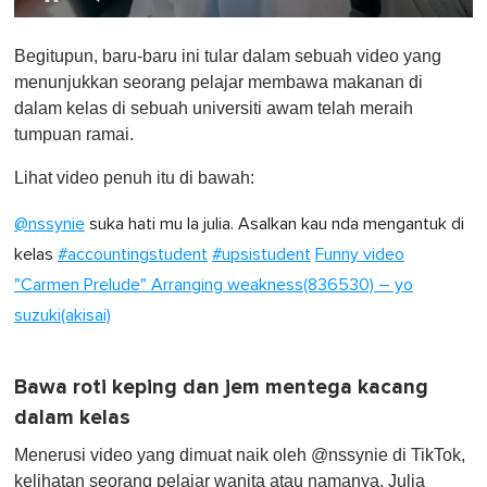
0
o
Begitupun, baru-baru ini tular dalam sebuah video yang
f
1
menunjukkan seorang pelajar membawa makanan di
m
dalam kelas di sebuah universiti awam telah meraih
i
n
tumpuan ramai.
u
t
Lihat video penuh itu di bawah:
e
,
0
@nssynie
suka hati mu la julia. Asalkan kau nda mengantuk di
kelas
#accountingstudent
#upsistudent
Funny video
"Carmen Prelude" Arranging weakness(836530) – yo
suzuki(akisai)
Bawa roti keping dan jem mentega kacang
dalam kelas
Menerusi video yang dimuat naik oleh @nssynie di TikTok,
kelihatan seorang pelajar wanita atau namanya, Julia