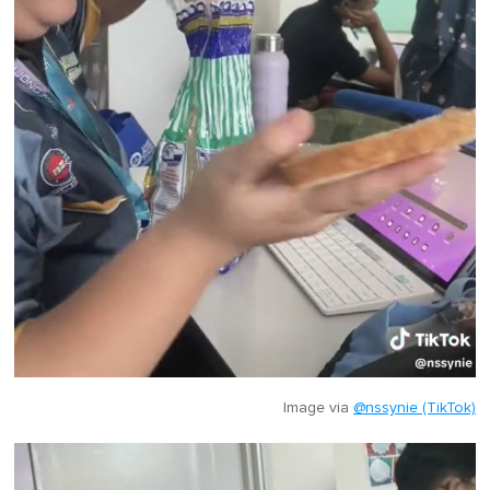
Image via
@nssynie (TikTok)