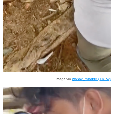
Image via
@anak_ronaldo (TikTok)