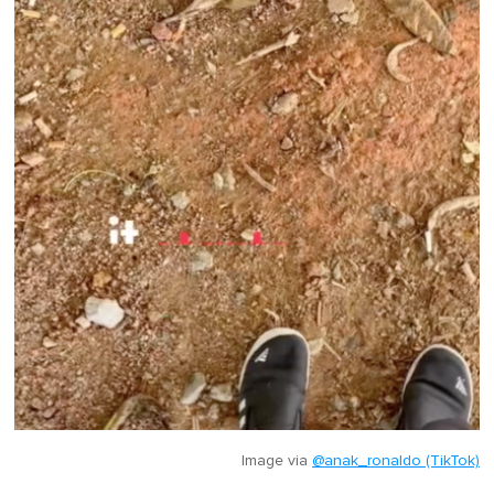
Image via
@anak_ronaldo (TikTok)