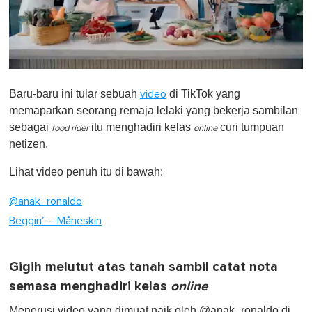
0
o
Baru-baru ini tular sebuah
di TikTok yang
video
f
1
memaparkan seorang remaja lelaki yang bekerja sambilan
m
sebagai
itu menghadiri kelas
curi tumpuan
i
food rider
online
n
netizen.
u
t
Lihat video penuh itu di bawah:
e
,
0
@anak_ronaldo
Beggin' – Måneskin
Gigih melutut atas tanah sambil catat nota
semasa menghadiri kelas
online
Menerusi video yang dimuat naik oleh @anak_ronaldo di