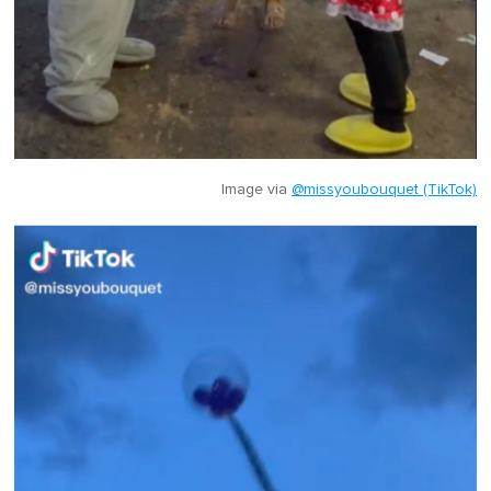
Image via
@missyoubouquet (TikTok)