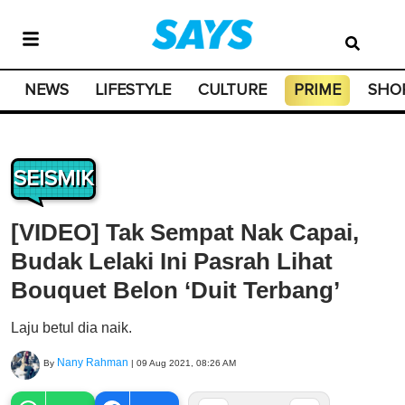
NEWS
LIFESTYLE
CULTURE
PRIME
SHO
SEISMIK
[VIDEO] Tak Sempat Nak Capai,
Budak Lelaki Ini Pasrah Lihat
Bouquet Belon ‘Duit Terbang’
Laju betul dia naik.
Nany Rahman
By
|
09 Aug 2021, 08:26 AM