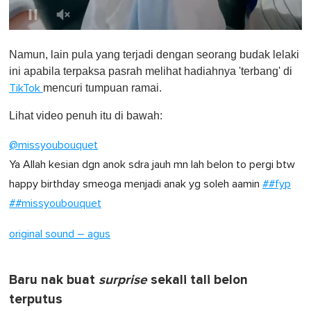
0
o
Namun, lain pula yang terjadi dengan seorang budak lelaki
f
1
ini apabila terpaksa pasrah melihat hadiahnya 'terbang' di
m
mencuri tumpuan ramai.
TikTok
i
n
u
Lihat video penuh itu di bawah:
t
e
@missyoubouquet
,
0
Ya Allah kesian dgn anok sdra jauh mn lah belon to pergi btw
happy birthday smeoga menjadi anak yg soleh aamin
##fyp
##missyoubouquet
original sound – agus
Baru nak buat
surprise
sekali tali belon
terputus