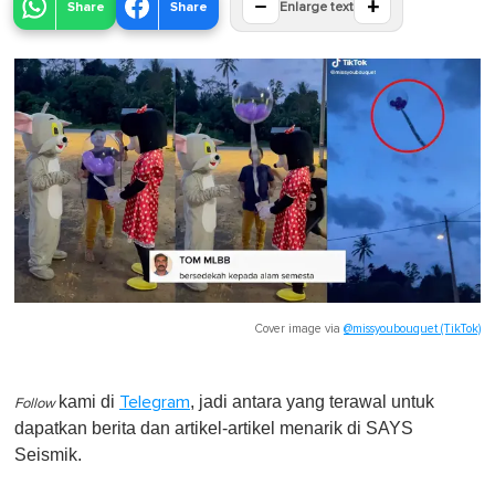
−
+
Share
Share
Enlarge text
Cover image via
@missyoubouquet (TikTok)
kami di
, jadi antara yang terawal untuk
Telegram
Follow
dapatkan berita dan artikel-artikel menarik di SAYS
Seismik.